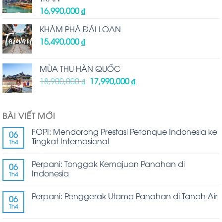
16,990,000
₫
KHÁM PHÁ ĐÀI LOAN
15,490,000
₫
MÙA THU HÀN QUỐC
18,900,000
₫
17,990,000
₫
BÀI VIẾT MỚI
FOPI: Mendorong Prestasi Petanque Indonesia ke
06
Tingkat Internasional
Th4
Perpani: Tonggak Kemajuan Panahan di
06
Indonesia
Th4
Perpani: Penggerak Utama Panahan di Tanah Air
06
Th4