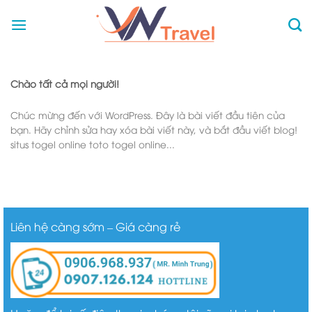
Skip
to
content
Chào tất cả mọi người!
Chúc mừng đến với WordPress. Đây là bài viết đầu tiên của
bạn. Hãy chỉnh sửa hay xóa bài viết này, và bắt đầu viết blog!
situs togel online toto togel online...
Liên hệ càng sớm – Giá càng rẻ