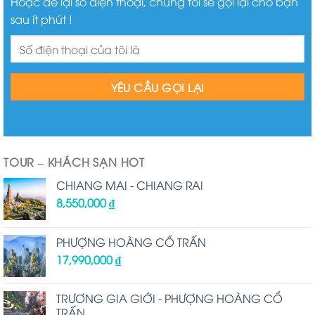
Hoặc để lại số điện thoại, chúng tôi sẽ gọi lại cho bạn
sau ít phút !
TOUR – KHÁCH SẠN HOT
CHIANG MAI - CHIANG RAI
8,550,000
₫
PHƯỢNG HOÀNG CỔ TRẤN
17,990,000
₫
TRƯƠNG GIA GIỚI - PHƯỢNG HOÀNG CỔ
TRẤN