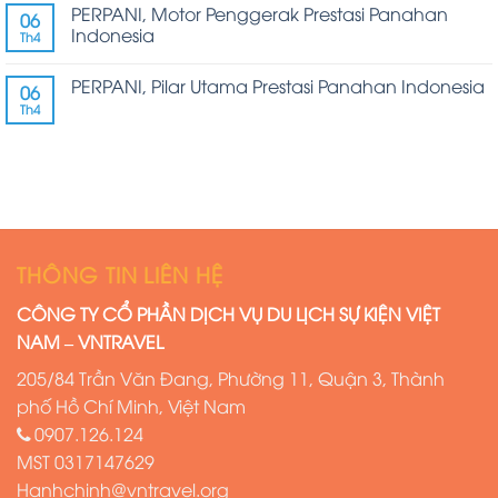
PERPANI, Motor Penggerak Prestasi Panahan
06
Indonesia
Th4
PERPANI, Pilar Utama Prestasi Panahan Indonesia
06
Th4
THÔNG TIN LIÊN HỆ
CÔNG TY CỔ PHẦN DỊCH VỤ DU LỊCH SỰ KIỆN VIỆT
NAM – VNTRAVEL
205/84 Trần Văn Đang, Phường 11, Quận 3, Thành
phố Hồ Chí Minh, Việt Nam
0907.126.124
MST
0317147629
Hanhchinh@vntravel.org