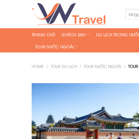
Skip
to
content
TRANG CHỦ
KHÁCH SẠN
DU LỊCH TRONG NƯỚ
TOUR NƯỚC NGOÀI
HOME
/
TOUR DU LỊCH
/
TOUR NƯỚC NGOÀI
/
TOUR