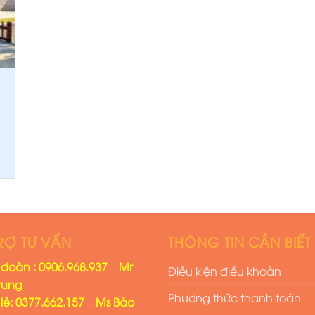
RỢ TƯ VẤN
THÔNG TIN CẦN BIẾT
đoàn : 0906.968.937 – Mr
Điều kiện điều khoản
rung
Phương thức thanh toán
lẻ: 0377.662.157 – Ms Bảo