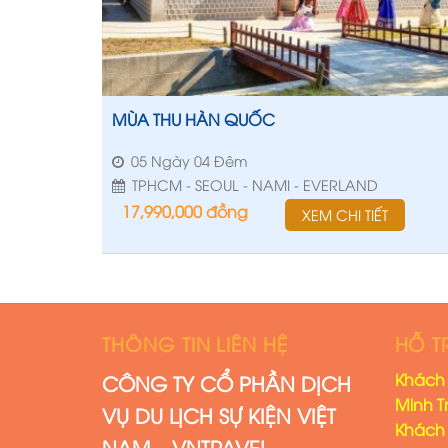
MÙA THU HÀN QUỐC
05 Ngày 04 Đêm
TPHCM - SEOUL - NAMI - EVERLAND
17,990,000
đồng
XEM CHI TIẾT
THÔNG TIN LIÊN HỆ
HỖ T
Khách 
CÔNG TY CỔ PHẦN DỊCH
Minh T
VỤ DU LỊCH SỰ KIỆN VIỆT
Khách 
NAM – VNTRAVEL