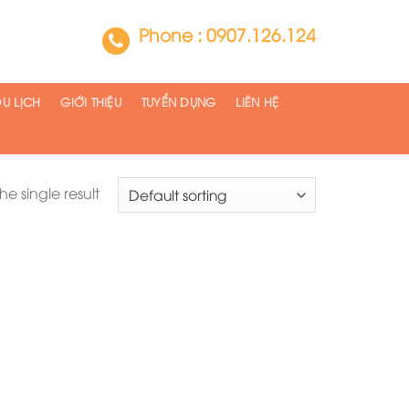
Phone : 0907.126.124
Gọi để được tư vấn ngay
U LỊCH
GIỚI THIỆU
TUYỂN DỤNG
LIÊN HỆ
e single result