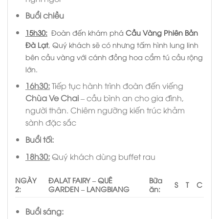
Buổi chiều
15h30
:
Đoàn đến khám phá
Cầu Vàng Phiên Bản
Đà Lạt
, Quý khách sẽ có nhưng tấm hình lung linh
bên cầu vàng với cánh đồng hoa cẩm tú cầu rộng
lớn.
16h30:
Tiếp tục hành trình đoàn đến viếng
Chùa Ve Chai
– cầu bình an cho gia đình,
người thân. Chiêm ngưỡng kiến trúc khảm
sành đặc sắc
Buổi tối:
18h30:
Quý khách dùng buffet rau
NGÀY
ĐALAT FAIRY – QUÊ
Bữa
S
T
C
2:
GARDEN – LANGBIANG
ăn:
Buổi sáng: