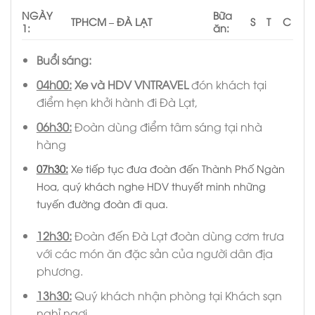
NGÀY
Bữa
TPHCM – ĐÀ LẠT
S
T
C
1:
ăn:
Buổi sáng:
04h00
:
Xe và HDV VNTRAVEL
đón khách tại
điểm hẹn khởi hành đi Đà Lạt,
06h30:
Đoàn dùng điểm tâm sáng tại nhà
hàng
07h30:
Xe tiếp tục đưa đoàn đến Thành Phố Ngàn
Hoa, quý khách nghe HDV thuyết minh những
tuyến đường đoàn đi qua.
12h30:
Đoàn đến Đà Lạt đoàn dùng cơm trưa
với các món ăn đặc sản của người dân địa
phương.
13
h
3
0:
Quý khách nhận phòng tại Khách sạn
nghỉ ngơi