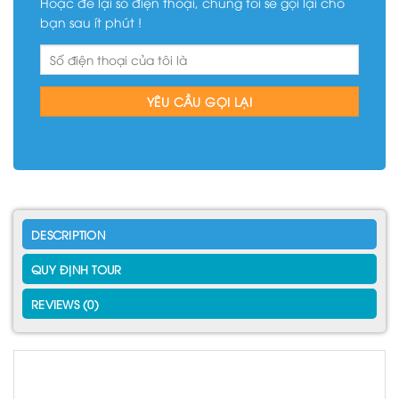
Hoặc để lại số điện thoại, chúng tôi sẽ gọi lại cho
bạn sau ít phút !
DESCRIPTION
QUY ĐỊNH TOUR
REVIEWS (0)