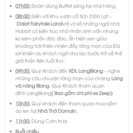
07h00:
Đoàn dùng Buffet sáng tại nhà hàng
08h30:
Đến với Khu vườn cổ tích ở Đà Lạt –
Dalat Fairytale Land
với vô số những ngôi nhà
Hobbit có kiến trúc nhỏ nhắn xinh xắn nhưng
ko kém phần độc đáo, ẩn hiện xen giữa
khoảng trời thiên nhiên đầy lãng mạn của Đà
lạt khiến du khách ngỡ như lạc bước trở về thế
giới thần tiên tuổi thơ..
09h30:
Quý Khách đến
KDL LangBiang
– nghe
những câu chuyện lãng mạn của chàng
Lang
và nàng Biang
. Quý Khách tham quan
đỉnh LangBiang
( Bao gồm chi phí xe Zeep)
10
h
3
0:
Quý khách đến tham quan mua sắm
áo len tại
Nhà Thờ Domain.
11h30:
Dùng Cơm trưa
Buổi chiều