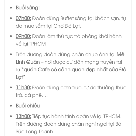
Buổi sáng:
07h00
:
Đoàn dùng Buffet sáng tại khách sạn, tự
do mua sắm tại Chợ Đà Lạt.
09h00:
Đoàn làm thủ tục trả phòng khởi hành
về lại TPHCM
Trên đương đoàn dừng chân chụp ảnh tại
Mê
Linh Quán
– nơi được cư dân mạng truyền tai
là
“quán Cafe có cảnh quan đẹp nhất của Đà
Lạt”
11h30:
Đoàn dùng cơm trưa, tự do thưởng thức
trà, cà phê….
Buổi chiều
13h00
:
Tiếp tục hành trình đoàn về lại TPHCM.
Trên đường đoàn dưng chân nghỉ ngơi tại Bò
Sữa Long Thành.