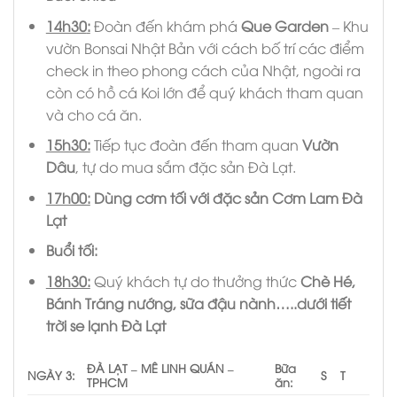
14h30
:
Đoàn đến khám phá
Que Garden
– Khu
vườn Bonsai Nhật Bản với cách bố trí các điểm
check in theo phong cách của Nhật, ngoài ra
còn có hồ cá Koi lớn để quý khách tham quan
và cho cá ăn.
15h30:
Tiếp tục đoàn đến tham quan
Vườn
Dâu
, tự do mua sắm đặc sản Đà Lạt.
17h00:
Dùng cơm tối với đặc sản Cơm Lam Đà
Lạt
Buổi tối:
18h30:
Quý khách tự do thưởng thức
Chè Hé,
Bánh Tráng nướng, sữa đậu nành…..dưới tiết
trời se lạnh Đà Lạt
ĐÀ LẠT – MÊ LINH QUÁN –
Bữa
NGÀY 3:
S
T
TPHCM
ăn: