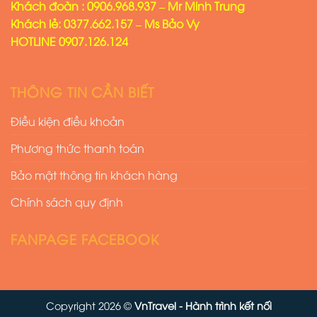
Khách đoàn : 0906.968.937 – Mr Minh Trung
Khách lẻ: 0377.662.157 – Ms Bảo Vy
HOTLINE 0907.126.124
THÔNG TIN CẦN BIẾT
Điều kiện điều khoản
Phương thức thanh toán
Bảo mật thông tin khách hàng
Chính sách quy định
FANPAGE FACEBOOK
Copyright 2026 ©
VnTravel - Hành trình kết nối