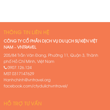
THÔNG TIN LIÊN HỆ
CÔNG TY CỔ PHẦN DỊCH VỤ DU LỊCH SỰ KIỆN VIỆT
NAM – VNTRAVEL
205/84 Trần Văn Đang, Phường 11, Quận 3, Thành
phố Hồ Chí Minh, Việt Nam
0907.126.124
MST
0317147629
Hanhchinh@vntravel.org
facebook.com/ctydulichvntravel/
HỖ TRỢ TƯ VẤN