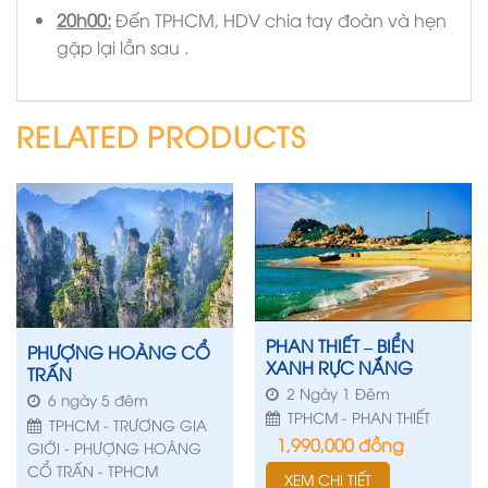
20h00:
Đến TPHCM, HDV chia tay đoàn và hẹn
gặp lại lần sau .
RELATED PRODUCTS
PHAN THIẾT – BIỂN
PHƯỢNG HOÀNG CỔ
XANH RỰC NẮNG
TRẤN
2 Ngày 1 Đêm
6 ngày 5 đêm
TPHCM - PHAN THIẾT
TPHCM - TRƯƠNG GIA
1,990,000
đồng
GIỚI - PHƯỢNG HOÀNG
CỔ TRẤN - TPHCM
XEM CHI TIẾT